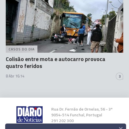
CASOS DO DIA
Colisão entre mota e autocarro provoca
quatro feridos
8 Abr 16:14
3
Rua Dr. Fernão de Ornelas, 56 - 3º
9054-514 Funchal, Portugal
291 202 300
×