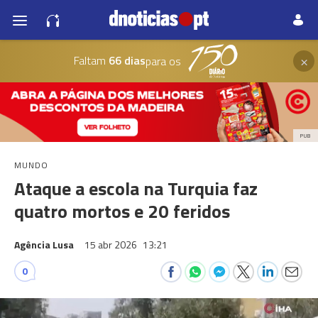
×
Faltam
66 dias
para os
PUB
MUNDO
Ataque a escola na Turquia faz
quatro mortos e 20 feridos
Agência Lusa
15 abr 2026
13:21
0