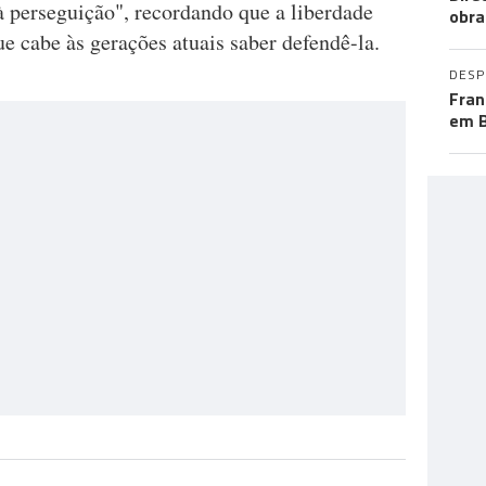
à perseguição", recordando que a liberdade
obra
ue cabe às gerações atuais saber defendê-la.
DES
Fran
em B