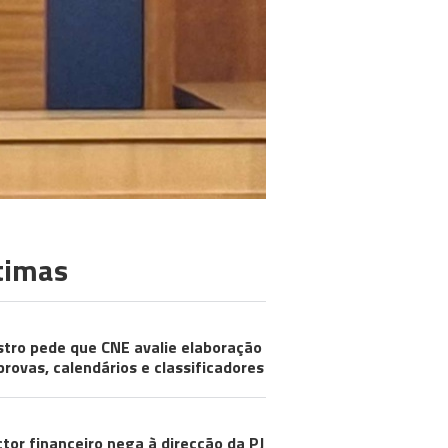
timas
stro pede que CNE avalie elaboração
provas, calendários e classificadores
ctor financeiro nega à direcção da PJ