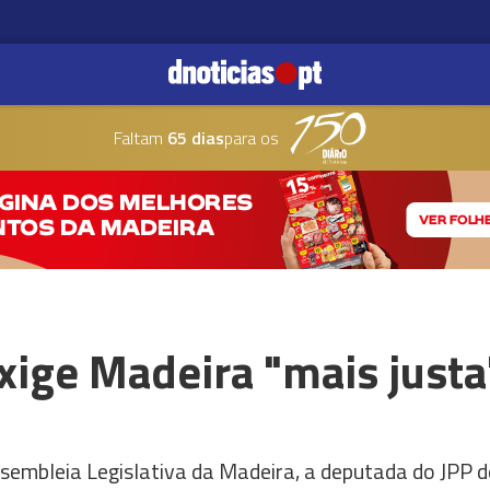
Faltam
65 dias
para os
exige Madeira "mais justa
mbleia Legislativa da Madeira, a deputada do JPP de