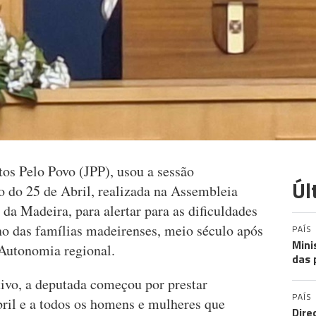
tos Pelo Povo (JPP), usou a sessão
Úl
o do 25 de Abril, realizada na Assembleia
a Madeira, para alertar para as dificuldades
no das famílias madeirenses, meio século após
PAÍS
Mini
Autonomia regional.
das 
ivo, a deputada começou por prestar
PAÍS
ril e a todos os homens e mulheres que
Dire