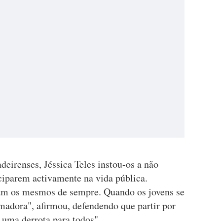
eirenses, Jéssica Teles instou-os a não
ciparem activamente na vida pública.
cam os mesmos de sempre. Quando os jovens se
madora", afirmou, defendendo que partir por
 uma derrota para todos".