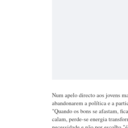
Num apelo directo aos jovens mad
abandonarem a política e a parti
"Quando os bons se afastam, fi
calam, perde-se energia transfor
necessidade e não por escolha "é