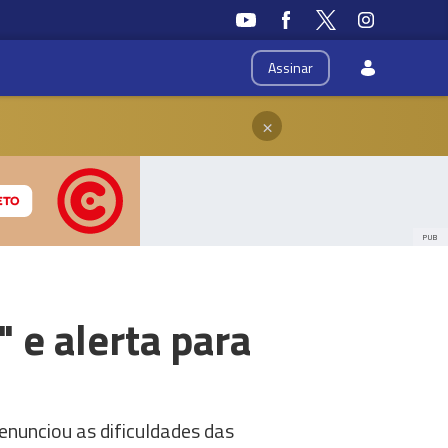
Assinar
×
PUB
" e alerta para
nunciou as dificuldades das