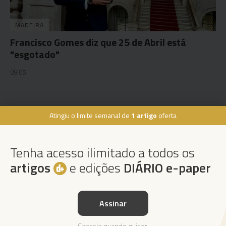
MADEIRA
Francisco Gomes diz que 25 de Abril está
"esgotado"
09:05
Atingiu o limite semanal de
1 artigo
oferta
Rua Dr. Fernão de Ornelas, 56 - 3º
9054-514 Funchal, Portugal
Tenha acesso ilimitado a todos os
291 202 300
×
artigos
e edições
DIÁRIO e-paper
Podcasts
Instale a nossa App
Assinar
Da espada às curtas
Cancele quando quiser.