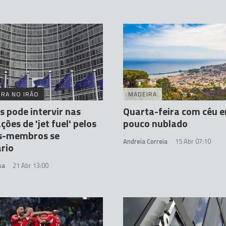
RA NO IRÃO
MADEIRA
s pode intervir nas
Quarta-feira com céu e
ções de 'jet fuel' pelos
pouco nublado
s-membros se
Andreia Correia
15 Abr 07:10
rio
sa
21 Abr 13:00