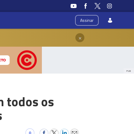
Assinar
×
PUB
m todos os
s
0