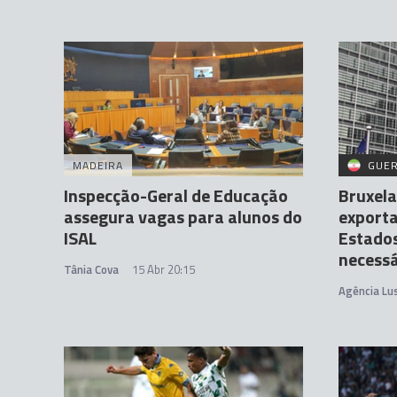
MADEIRA
GUER
Inspecção-Geral de Educação
Bruxela
assegura vagas para alunos do
exporta
ISAL
Estado
necessá
Tânia Cova
15 Abr 20:15
Agência Lu