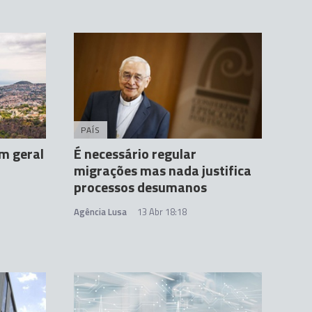
PAÍS
m geral
É necessário regular
migrações mas nada justifica
processos desumanos
Agência Lusa
13 Abr 18:18