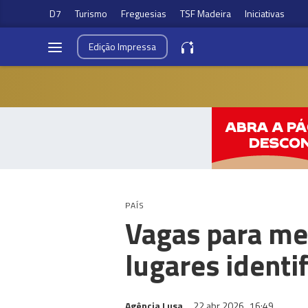
D7
Turismo
Freguesias
TSF Madeira
Iniciativas
Edição
Impressa
PAÍS
Vagas para med
lugares identi
Agência Lusa
22 abr 2026
16:49