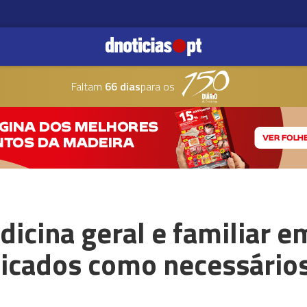
Faltam
66 dias
para os
icina geral e familiar e
ficados como necessário