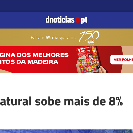
Faltam
65 dias
para os
atural sobe mais de 8%