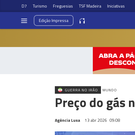
D7
Turismo
Freguesias
TSF Madeira
Iniciativas
Edição
Impressa
GUERRA NO IRÃO
MUNDO
Preço do gás n
Agência Lusa
13 abr 2026
09:08