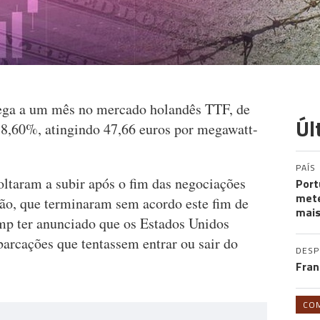
rega a um mês no mercado holandês TTF, de
Úl
e 8,60%, atingindo 47,66 euros por megawatt-
PAÍS
oltaram a subir após o fim das negociações
Port
mete
tão, que terminaram sem acordo este fim de
mais
mp ter anunciado que os Estados Unidos
arcações que tentassem entrar ou sair do
DES
Fran
CO