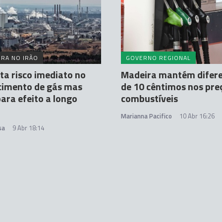
RA NO IRÃO
GOVERNO REGIONAL
ta risco imediato no
Madeira mantém difere
cimento de gás mas
de 10 cêntimos nos pre
para efeito a longo
combustíveis
Marianna Pacifico
10 Abr 16:26
sa
9 Abr 18:14