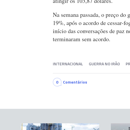
atingir os 103,87 dólares.
Na semana passada, o preço do g
19%, após o acordo de cessar-fog
início das conversações de paz 
terminaram sem acordo.
INTERNACIONAL
GUERRA NO IRÃO
P
0
Comentários