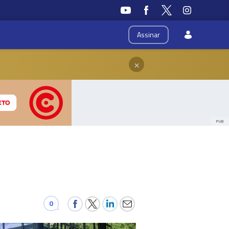
Assinar
×
PUB
0