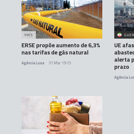
PAÍS
GUER
ERSE propõe aumento de 6,3%
UE afas
nas tarifas de gás natural
abaste
alerta 
Agência Lusa
31 Mar 19:15
prazo
Agência Lu