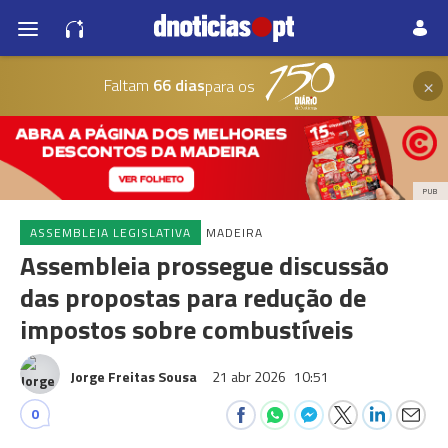
×
Faltam
66 dias
para os
PUB
ASSEMBLEIA LEGISLATIVA
MADEIRA
Assembleia prossegue discussão
das propostas para redução de
impostos sobre combustíveis
Jorge Freitas Sousa
21 abr 2026
10:51
0