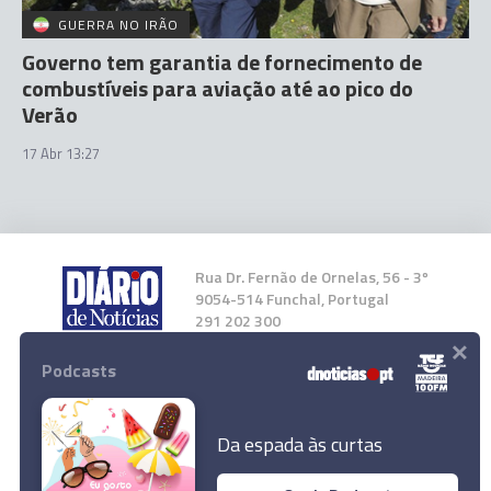
GUERRA NO IRÃO
Governo tem garantia de fornecimento de
combustíveis para aviação até ao pico do
Verão
17 Abr 13:27
Rua Dr. Fernão de Ornelas, 56 - 3º
9054-514 Funchal, Portugal
291 202 300
×
Podcasts
Instale a nossa App
Da espada às curtas