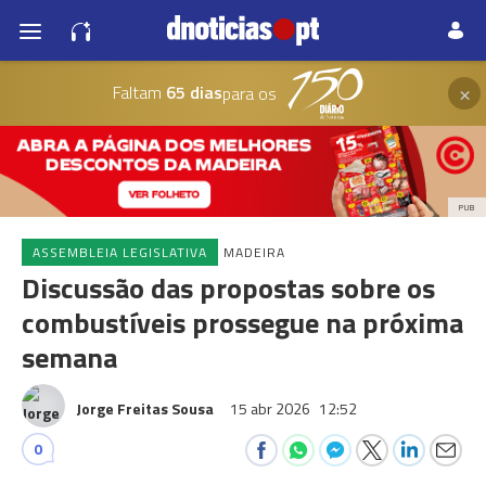
×
Faltam
65 dias
para os
PUB
ASSEMBLEIA LEGISLATIVA
MADEIRA
Discussão das propostas sobre os
combustíveis prossegue na próxima
semana
Jorge Freitas Sousa
15 abr 2026
12:52
0