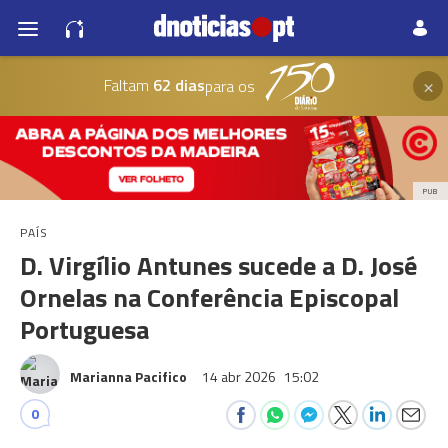
×
Faltam
62 dias
para os
PUB
PAÍS
D. Virgílio Antunes sucede a D. José
Ornelas na Conferência Episcopal
Portuguesa
Marianna Pacifico
14 abr 2026
15:02
0