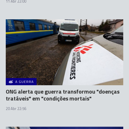
11 Abr 22:00
A GUERRA
ONG alerta que guerra transformou "doenças
tratáveis" em "condições mortais"
20 Abr 22:56