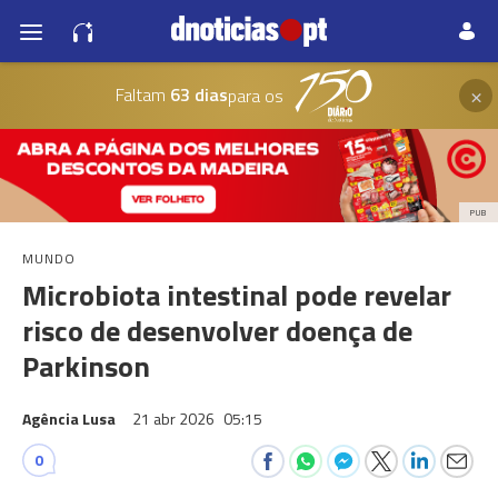
×
Faltam
63 dias
para os
PUB
MUNDO
Microbiota intestinal pode revelar
risco de desenvolver doença de
Parkinson
Agência Lusa
21 abr 2026
05:15
0