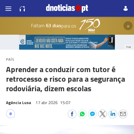
×
Faltam
63 dias
para os
PUB
PAÍS
Aprender a conduzir com tutor é
retrocesso e risco para a segurança
rodoviária, dizem escolas
Agência Lusa
17 abr 2026
15:07
8