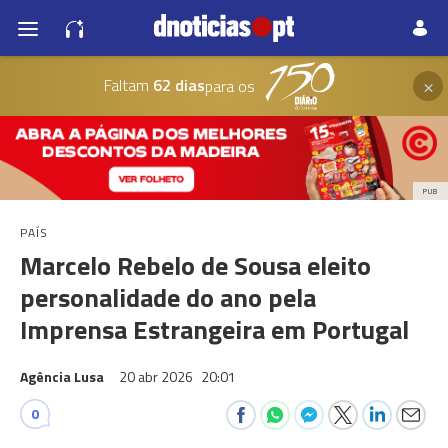
×
Faltam
62 dias
para os
PUB
PAÍS
Marcelo Rebelo de Sousa eleito
personalidade do ano pela
Imprensa Estrangeira em Portugal
Agência Lusa
20 abr 2026
20:01
0