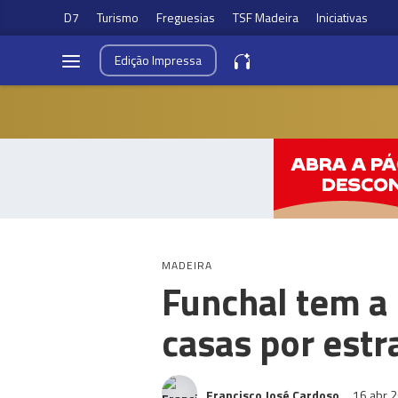
D7
Turismo
Freguesias
TSF Madeira
Iniciativas
Edição
Impressa
MADEIRA
Funchal tem a
casas por estr
Francisco José Cardoso
16 abr 