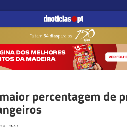
Faltam
64 dias
para os
 maior percentagem de p
angeiros
2026
08:51