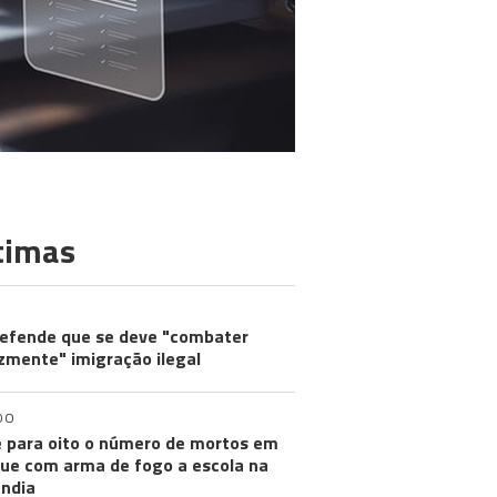
timas
efende que se deve "combater
zmente" imigração ilegal
DO
 para oito o número de mortos em
ue com arma de fogo a escola na
ândia