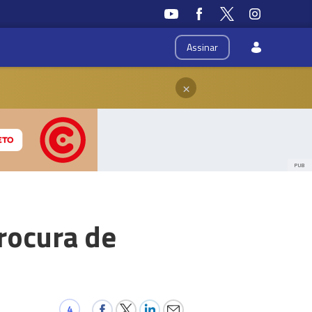
Assinar
×
PUB
rocura de
4