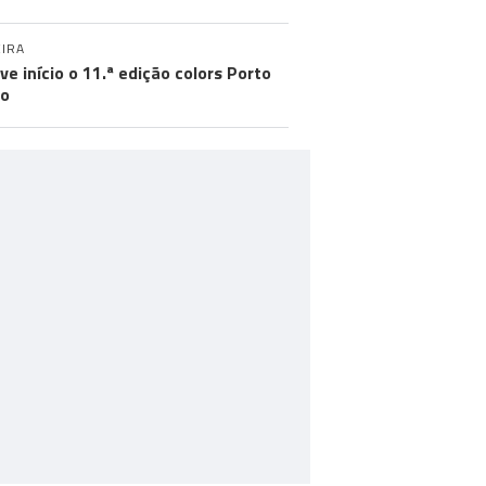
IRA
eve início o 11.ª edição colors Porto
to