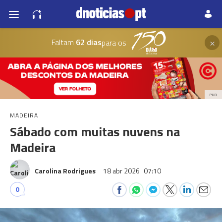
×
Faltam
62 dias
para os
PUB
MADEIRA
Sábado com muitas nuvens na
Madeira
Carolina Rodrigues
18 abr 2026
07:10
0