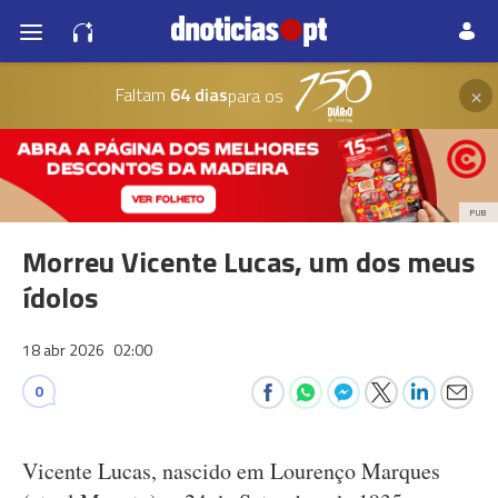
×
Faltam
64 dias
para os
PUB
Morreu Vicente Lucas, um dos meus
ídolos
18 abr 2026
02:00
0
Vicente Lucas, nascido em Lourenço Marques