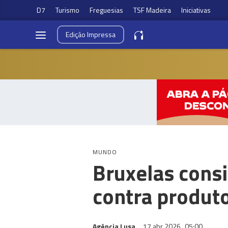
D7
Turismo
Freguesias
TSF Madeira
Iniciativas
Edição
Impressa
MUNDO
Bruxelas cons
contra produto
Agência Lusa
17 abr 2026
05:00