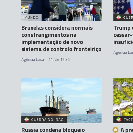
MUNDO
GUER
Bruxelas considera normais
Trump 
constrangimentos na
cessar-
implementação de novo
insufic
sistema de controlo fronteiriço
Agência Lu
Agência Lusa
14 Abr 17:35
GUERRA NO IRÃO
FACT
Rússia condena bloqueio
A pr