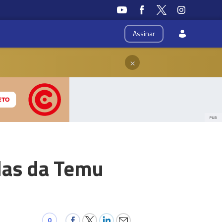
Assinar
×
PUB
das da Temu
0