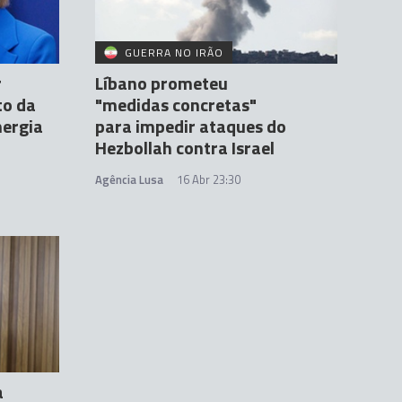
GUERRA NO IRÃO
r
Líbano prometeu
to da
"medidas concretas"
nergia
para impedir ataques do
Hezbollah contra Israel
Agência Lusa
16 Abr 23:30
a