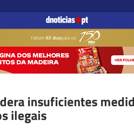
Faltam
63 dias
para os
idera insuficientes medi
s ilegais