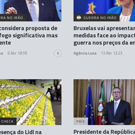
RA NO IRÃO
GUERRA NO IRÃO
considera proposta de
Bruxelas vai apresenta
fogo significativa mas
medidas face ao impac
iente
guerra nos preços da e
sa
6 Abr 18:59
Agência Lusa
13 Abr 13:23
1
 CHECK
PAÍS
Presidente da Repúblic
esença do Lidl na