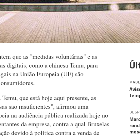
tem que as "medidas voluntárias" e as
Úl
as digitais, como a chinesa Temu, para
egais na União Europeia (UE) são
 consumidores.
MADE
Avis
temp
a Temu, que está hoje aqui presente, as
sas são insuficientes", afirmou uma
DES
eia na audiência pública realizada hoje no
Marc
tantes da empresa, contra a qual Bruxelas
rond
mesa
ão devido à política contra a venda de