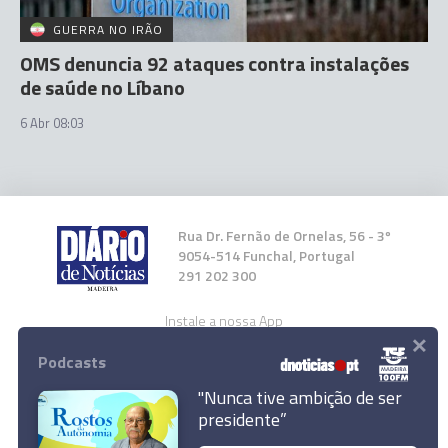
GUERRA NO IRÃO
OMS denuncia 92 ataques contra instalações
de saúde no Líbano
6 Abr 08:03
Rua Dr. Fernão de Ornelas, 56 - 3º
9054-514 Funchal, Portugal
291 202 300
Instale a nossa App
×
Podcasts
"Nunca tive ambição de ser
presidente”