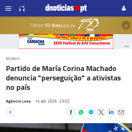
×
Faltam
63 dias
para os
PUB
MUNDO
Partido de María Corina Machado
denuncia "perseguição" a ativistas
no país
Agência Lusa
14 abr 2026
23:02
0