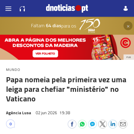
×
Faltam
64 dias
para os
PUB
MUNDO
Papa nomeia pela primeira vez uma
leiga para chefiar "ministério" no
Vaticano
Agência Lusa
02 jun 2026
19:38
0