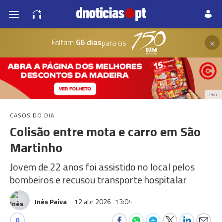
×
Faltam
66 dias
para os
PUB
CASOS DO DIA
Colisão entre mota e carro em São
Martinho
Jovem de 22 anos foi assistido no local pelos
bombeiros e recusou transporte hospitalar
Inês Paiva
12 abr 2026
13:04
0