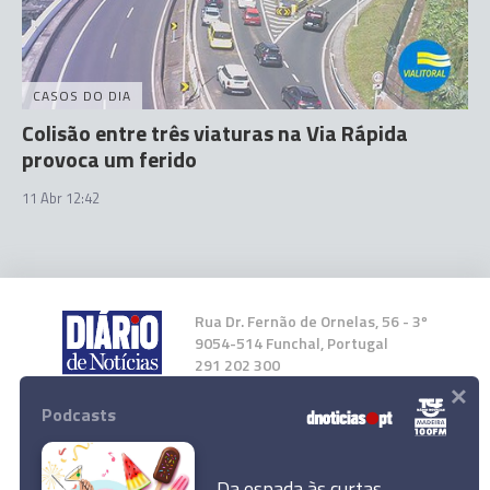
CASOS DO DIA
Colisão entre três viaturas na Via Rápida
provoca um ferido
11 Abr 12:42
Rua Dr. Fernão de Ornelas, 56 - 3º
9054-514 Funchal, Portugal
291 202 300
×
Podcasts
Instale a nossa App
Da espada às curtas