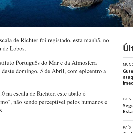
cala de Richter foi registado, esta manhã, no
Úl
a de Lobos.
stituto Português do Mar e da Atmosfera
MUN
 deste domingo, 5 de Abril, com epicentro a
Gute
ataq
imed
.0 na escala de Richter, este abalo é
PAÍS
smo", não sendo perceptível pelos humanos e
Segu
s.
Esta
PAÍS