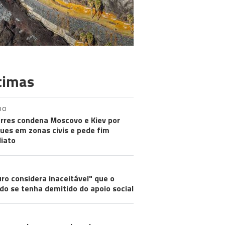
timas
DO
rres condena Moscovo e Kiev por
ues em zonas civis e pede fim
iato
ro considera inaceitável" que o
do se tenha demitido do apoio social