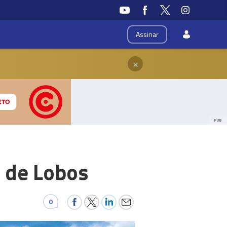
Assinar
×
PUB
a de Lobos
0