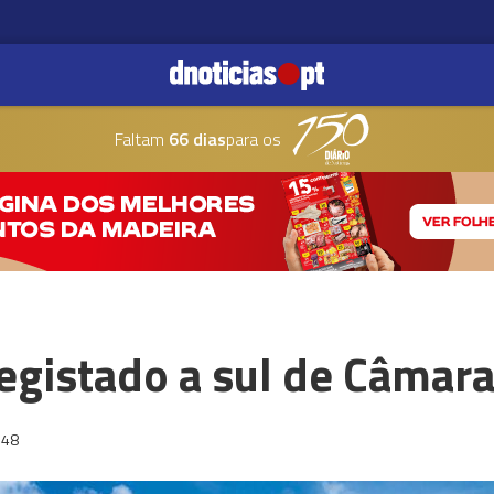
Faltam
66 dias
para os
egistado a sul de Câmar
:48