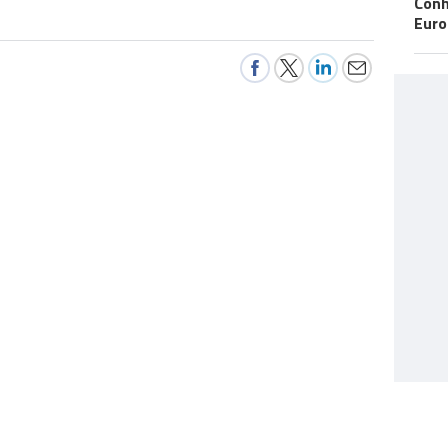
Conh
Eur