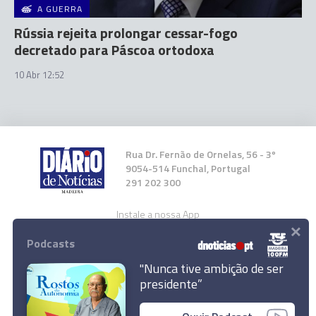
A GUERRA
Rússia rejeita prolongar cessar-fogo
decretado para Páscoa ortodoxa
10 Abr 12:52
Rua Dr. Fernão de Ornelas, 56 - 3º
9054-514 Funchal, Portugal
291 202 300
Instale a nossa App
×
Podcasts
"Nunca tive ambição de ser
presidente”
Zelensky condena novo ataque russo a Odessa
© 2026 Empresa Diário de Notícias, Lda.