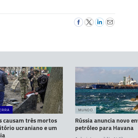
ERRA
MUNDO
s causam três mortos
Rússia anuncia novo en
itório ucraniano e um
petróleo para Havana
ia