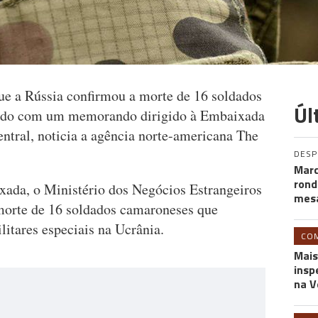
e a Rússia confirmou a morte de 16 soldados
Úl
ordo com um memorando dirigido à Embaixada
entral, noticia a agência norte-americana The
DES
Marc
rond
ada, o Ministério dos Negócios Estrangeiros
mesa
orte de 16 soldados camaroneses que
itares especiais na Ucrânia.
CO
Mais
insp
na V