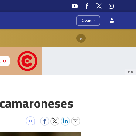
Assinar
×
PUB
s camaroneses
0