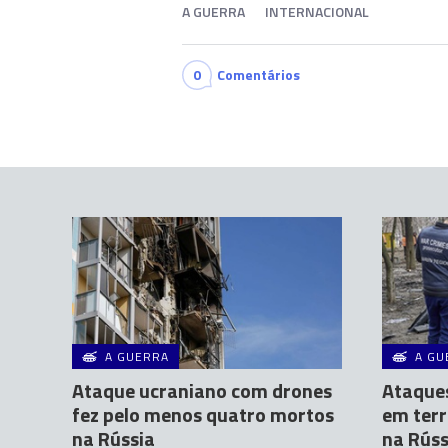
A GUERRA
INTERNACIONAL
0
Comentários
A GUERRA
A GU
Ataque ucraniano com drones
Ataque
fez pelo menos quatro mortos
em terr
na Rússia
na Rúss