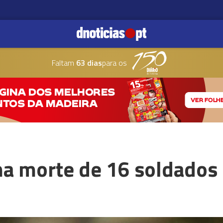
Faltam
63 dias
para os
ma morte de 16 soldado