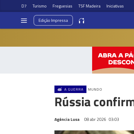
D7
Turismo
Freguesias
TSF Madeira
Iniciativas
Edição
Impressa
A GUERRA
MUNDO
Rússia confir
Agência Lusa
08 abr 2026
03:03