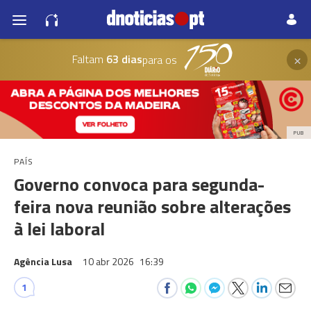
×
Faltam
63 dias
para os
PUB
PAÍS
Governo convoca para segunda-
feira nova reunião sobre alterações
à lei laboral
Agência Lusa
10 abr 2026
16:39
1