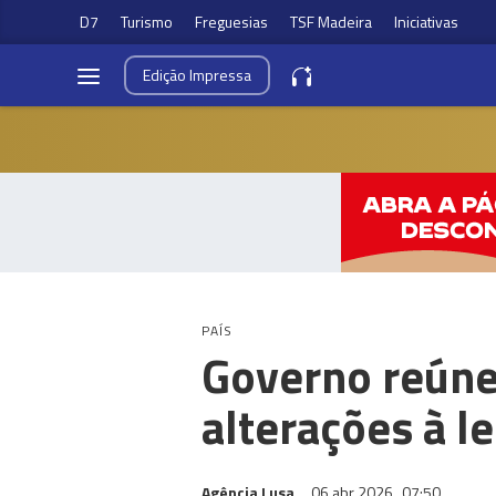
D7
Turismo
Freguesias
TSF Madeira
Iniciativas
Edição
Impressa
PAÍS
Governo reúne
alterações à le
Agência Lusa
06 abr 2026
07:50