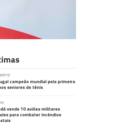
timas
PORTO
ugal campeão mundial pela primeira
nos seniores de ténis
DO
dá vende 10 aviões militares
ules para combater incêndios
estais