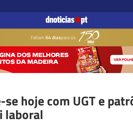
Faltam
64 dias
para os
-se hoje com UGT e patr
i laboral