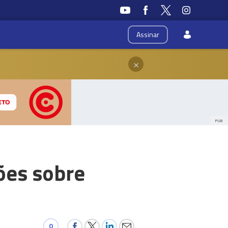
Assinar
×
PUB
ões sobre
0