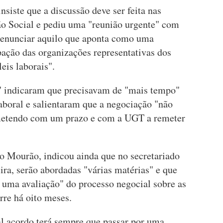
insiste que a discussão deve ser feita nas
ão Social e pediu uma "reunião urgente" com
 denunciar aquilo que aponta como uma
ipação das organizações representativas dos
eis laborais".
' indicaram que precisavam de "mais tempo"
 laboral e salientaram que a negociação "não
metendo com um prazo e com a UGT a remeter
o Mourão, indicou ainda que no secretariado
ira, serão abordadas "várias matérias" e que
 uma avaliação" do processo negocial sobre as
orre há oito meses.
al acordo terá sempre que passar por uma