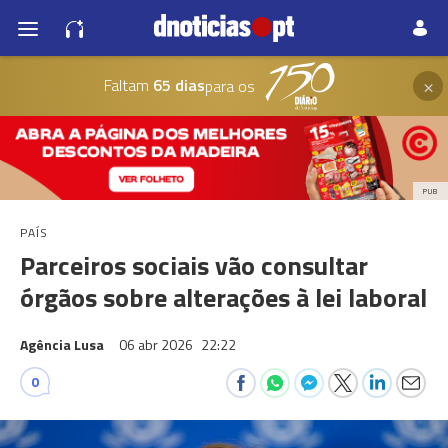
×
Faltam
65 dias
para os
PUB
PAÍS
Parceiros sociais vão consultar
órgãos sobre alterações à lei laboral
Agência Lusa
06 abr 2026
22:22
0