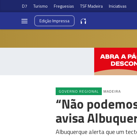
D7
Turismo
Freguesias
TSF Madeira
Iniciativas
Edição
Impressa
GOVERNO REGIONAL
MADEIRA
“Não podemos 
avisa Albuque
Albuquerque alerta que um tect