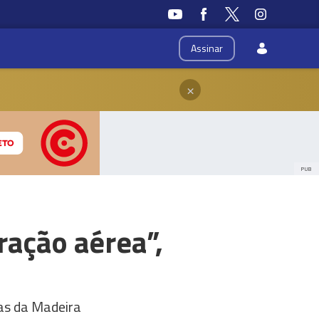
Assinar
×
PUB
ação aérea”,
eas da Madeira