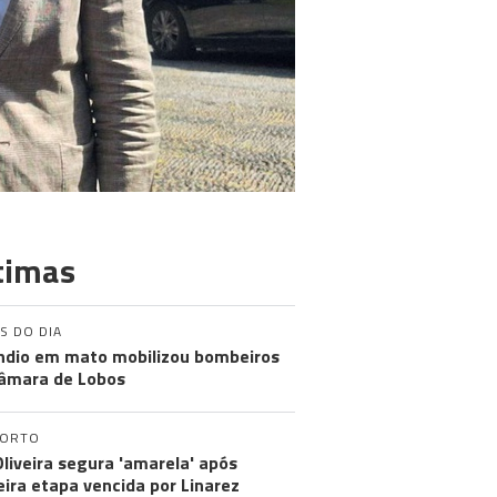
timas
S DO DIA
ndio em mato mobilizou bombeiros
âmara de Lobos
PORTO
Oliveira segura 'amarela' após
eira etapa vencida por Linarez