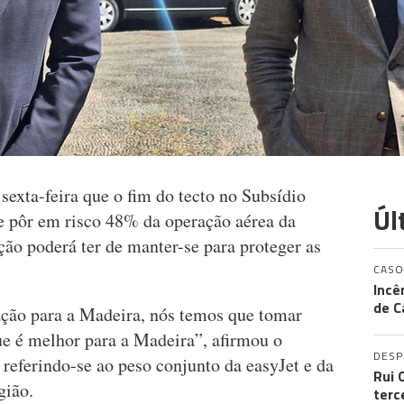
exta-feira que o fim do tecto no Subsídio
Úl
e pôr em risco 48% da operação aérea da
ão poderá ter de manter-se para proteger as
CASO
Incê
de C
ação para a Madeira, nós temos que tomar
ue é melhor para a Madeira”, afirmou o
DES
referindo-se ao peso conjunto da easyJet e da
Rui 
gião.
terc