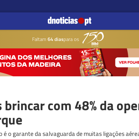
Faltam
64 dias
para os
brincar com 48% da oper
rque
o é o garante da salvaguarda de muitas ligações aér