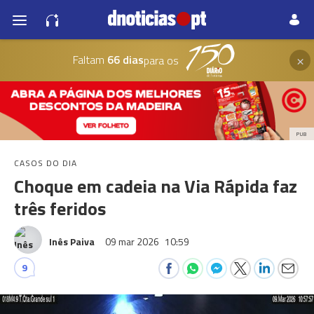
×
Faltam
66 dias
para os
PUB
CASOS DO DIA
Choque em cadeia na Via Rápida faz
três feridos
Inês Paiva
09 mar 2026
10:59
9