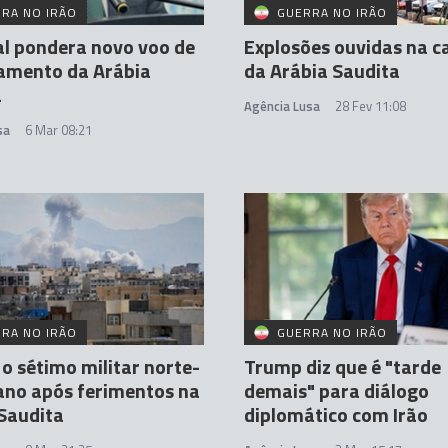
RA NO IRÃO
GUERRA NO IRÃO
l pondera novo voo de
Explosões ouvidas na ca
iamento da Arábia
da Arábia Saudita
a
Agência Lusa
28 Fev 11:08
sa
6 Mar 08:21
RA NO IRÃO
GUERRA NO IRÃO
o sétimo militar norte-
Trump diz que é "tarde
ano após ferimentos na
demais" para diálogo
Saudita
diplomático com Irão