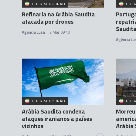
GUERRA NO IRÃO
GUER
Refinaria na Arábia Saudita
Portuga
atacada por drones
repatr
Saudit
Agência Lusa
2 Mar 09:40
Agência Lu
GUERRA NO IRÃO
GUER
Arábia Saudita condena
Morreu 
ataques iranianos a países
americ
vizinhos
Arábia 