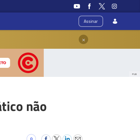
Assinar
×
PUB
tico não
0