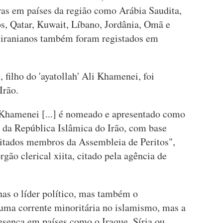
ras em países da região como Arábia Saudita,
, Qatar, Kuwait, Líbano, Jordânia, Omã e
s iranianos também foram registados em
ilho do 'ayatollah' Ali Khamenei, foi
Irão.
 Khamenei [...] é nomeado e apresentado como
o da República Islâmica do Irão, com base
eitados membros da Assembleia de Peritos",
ão clerical xiita, citado pela agência de
as o líder político, mas também o
uma corrente minoritária no islamismo, mas a
esença em países como o Iraque, Síria ou