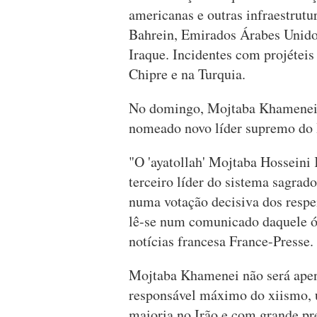
americanas e outras infraestrutu
Bahrein, Emirados Árabes Unidos
Iraque. Incidentes com projétei
Chipre e na Turquia.
No domingo, Mojtaba Khamenei, f
nomeado novo líder supremo do 
"O 'ayatollah' Mojtaba Hosseini
terceiro líder do sistema sagrad
numa votação decisiva dos resp
lê-se num comunicado daquele órg
notícias francesa France-Presse.
Mojtaba Khamenei não será apen
responsável máximo do xiismo, 
maioria no Irão e com grande pr