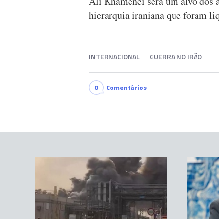
Ali Khamenei será um alvo dos a
hierarquia iraniana que foram li
INTERNACIONAL
GUERRA NO IRÃO
0
Comentários