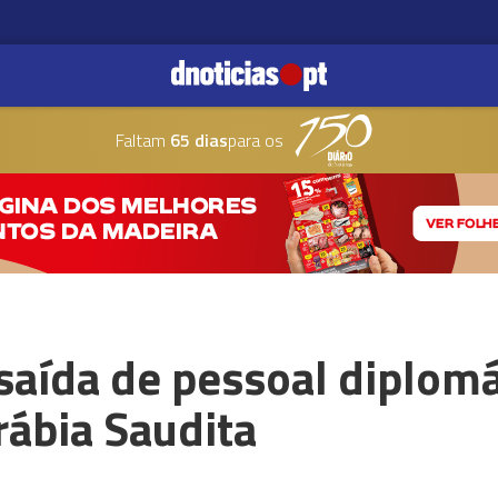
Faltam
65 dias
para os
aída de pessoal diplomá
rábia Saudita