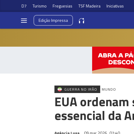
D7
Turismo
Freguesias
TSF Madeira
Iniciativas
Edição
Impressa
GUERRA NO IRÃO
MUNDO
EUA ordenam s
essencial da A
Agência Lusa
09 mar 2026
07:40