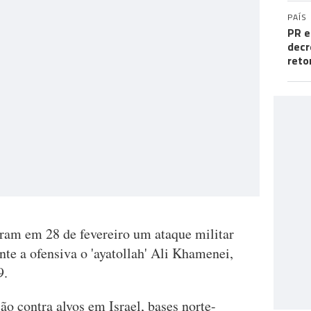
PAÍS
PR e
decr
reto
aram em 28 de fevereiro um ataque militar
nte a ofensiva o 'ayatollah' Ali Khamenei,
9.
ão contra alvos em Israel, bases norte-