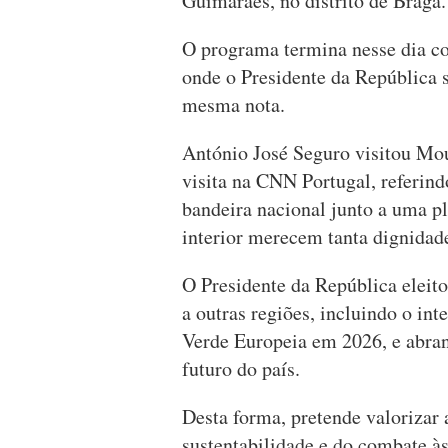
Guimarães, no distrito de Braga.
O programa termina nesse dia c
onde o Presidente da República 
mesma nota.
António José Seguro visitou Mour
visita na CNN Portugal, referin
bandeira nacional junto a uma p
interior merecem tanta dignidade
O Presidente da República eleito
a outras regiões, incluindo o int
Verde Europeia em 2026, e abran
futuro do país.
Desta forma, pretende valorizar 
sustentabilidade e do combate às