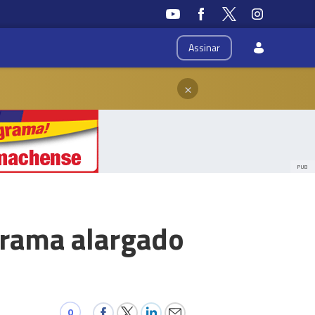
Assinar
×
PUB
grama alargado
0