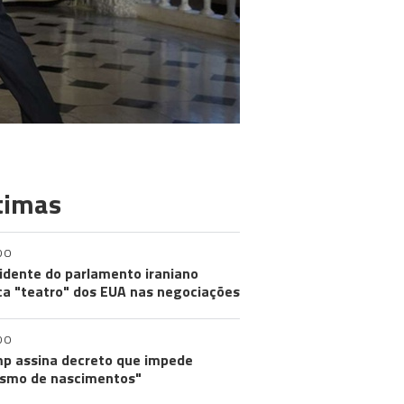
timas
DO
idente do parlamento iraniano
ica "teatro" dos EUA nas negociações
DO
p assina decreto que impede
ismo de nascimentos"