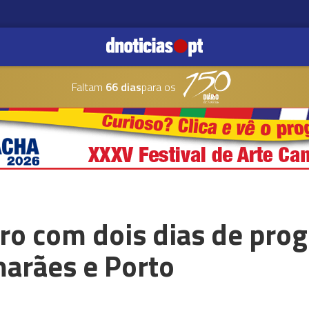
Faltam
66 dias
para os
ro com dois dias de pro
marães e Porto