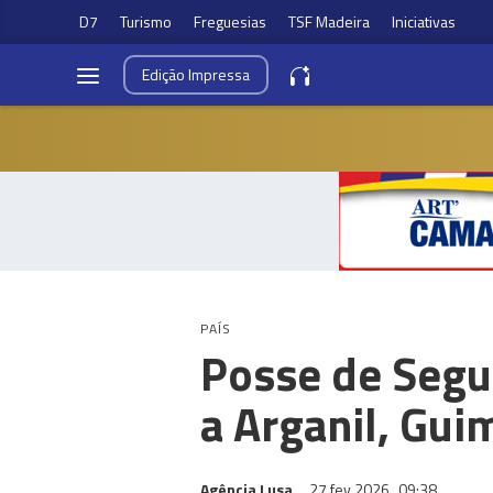
D7
Turismo
Freguesias
TSF Madeira
Iniciativas
Edição
Impressa
PAÍS
Posse de Segu
a Arganil, Gui
Agência Lusa
27 fev 2026
09:38