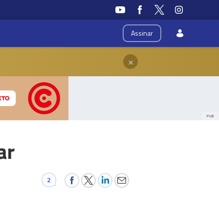
Assinar
×
PUB
ar
2