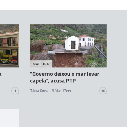
MADEIRA
a
"Governo deixou o mar levar
capela", acusa PTP
Tânia Cova
5 Mar 17:44
1
10