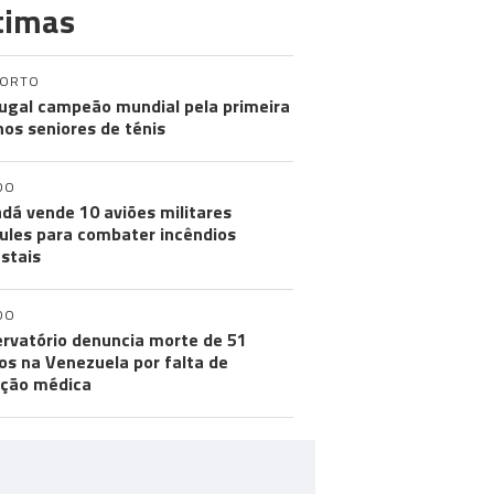
timas
PORTO
ugal campeão mundial pela primeira
nos seniores de ténis
DO
dá vende 10 aviões militares
ules para combater incêndios
estais
DO
rvatório denuncia morte de 51
os na Venezuela por falta de
ção médica