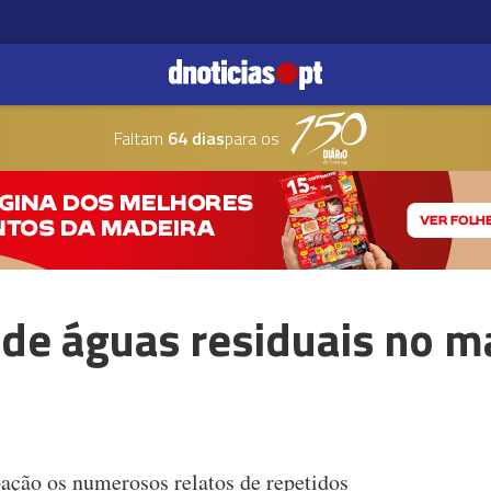
Faltam
64 dias
para os
 de águas residuais no m
ão os numerosos relatos de repetidos