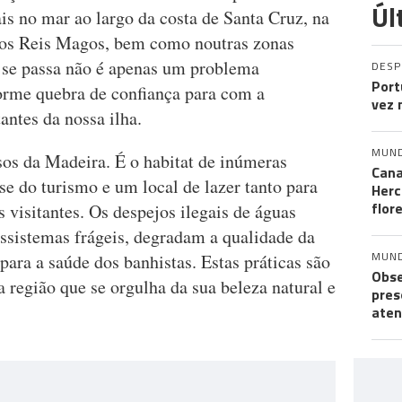
Úl
ais no mar ao largo da costa de Santa Cruz, na
 dos Reis Magos, bem como noutras zonas
se passa não é apenas um problema
DES
Port
rme quebra de confiança para com a
vez 
antes da nossa ilha.
MUN
os da Madeira. É o habitat de inúmeras
Cana
se do turismo e um local de lazer tanto para
Herc
flor
 visitantes. Os despejos ilegais de águas
ssistemas frágeis, degradam a qualidade da
MUN
para a saúde dos banhistas. Estas práticas são
Obse
 região que se orgulha da sua beleza natural e
pres
aten