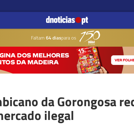
Faltam
64 dias
para os
bicano da Gorongosa re
mercado ilegal