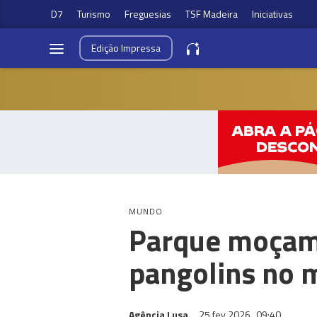
D7
Turismo
Freguesias
TSF Madeira
Iniciativas
Edição
Impressa
MUNDO
Parque moçam
pangolins no 
Agência Lusa
25 fev 2026
09:40