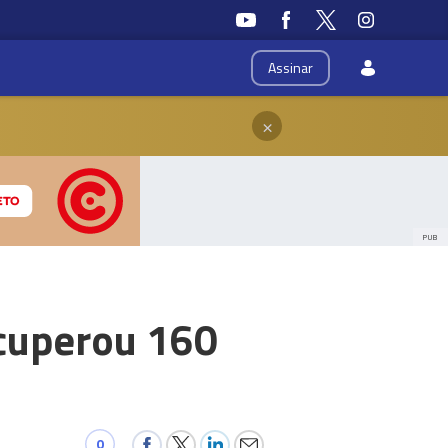
Assinar
×
PUB
cuperou 160
0