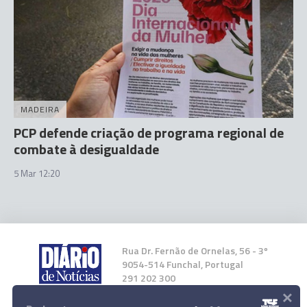
MADEIRA
PCP defende criação de programa regional de
combate à desigualdade
5 Mar 12:20
Rua Dr. Fernão de Ornelas, 56 - 3º
9054-514 Funchal, Portugal
291 202 300
×