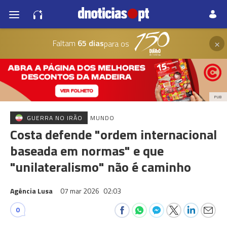
×
Faltam
65 dias
para os
PUB
GUERRA NO IRÃO
MUNDO
Costa defende "ordem internacional
baseada em normas" e que
"unilateralismo" não é caminho
Agência Lusa
07 mar 2026
02:03
0