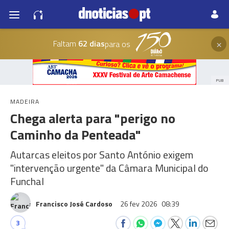
×
Faltam
62 dias
para os
PUB
MADEIRA
Chega alerta para "perigo no
Caminho da Penteada"
Autarcas eleitos por Santo António exigem
"intervenção urgente" da Câmara Municipal do
Funchal
Francisco José Cardoso
26 fev 2026
08:39
3