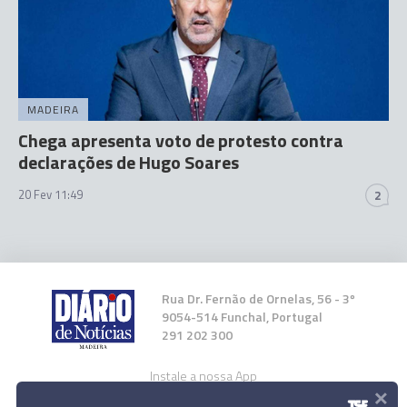
MADEIRA
Chega apresenta voto de protesto contra
declarações de Hugo Soares
20 Fev 11:49
2
Rua Dr. Fernão de Ornelas, 56 - 3º
9054-514 Funchal, Portugal
291 202 300
Instale a nossa App
×