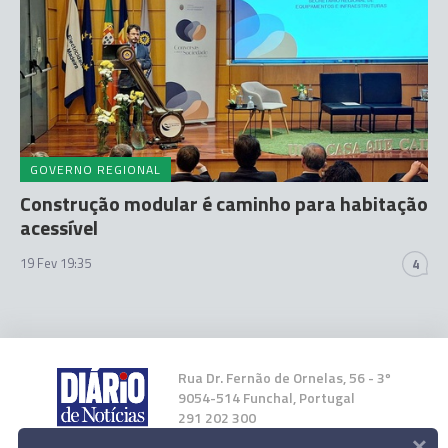
GOVERNO REGIONAL
Construção modular é caminho para habitação
acessível
19 Fev 19:35
4
Rua Dr. Fernão de Ornelas, 56 - 3º
9054-514 Funchal, Portugal
291 202 300
×