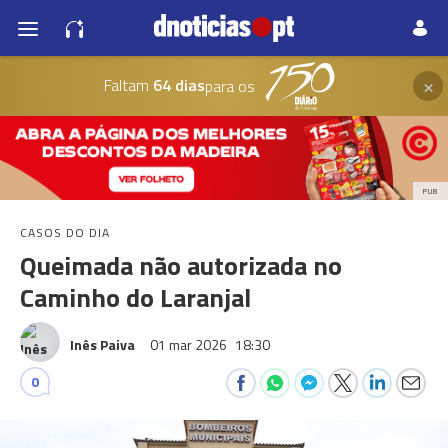
×
Faltam
64 dias
para os
PUB
CASOS DO DIA
Queimada não autorizada no
Caminho do Laranjal
Inês Paiva
01 mar 2026
18:30
0