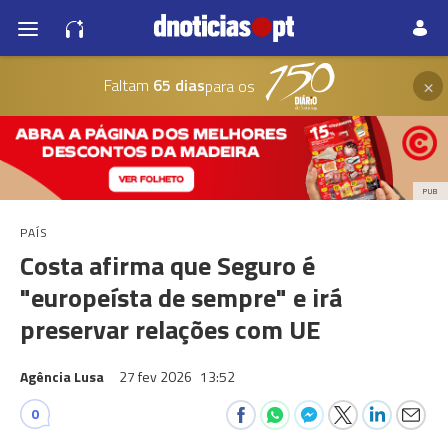
×
Faltam
65 dias
para os
PUB
PAÍS
Costa afirma que Seguro é
"europeísta de sempre" e irá
preservar relações com UE
Agência Lusa
27 fev 2026
13:52
0