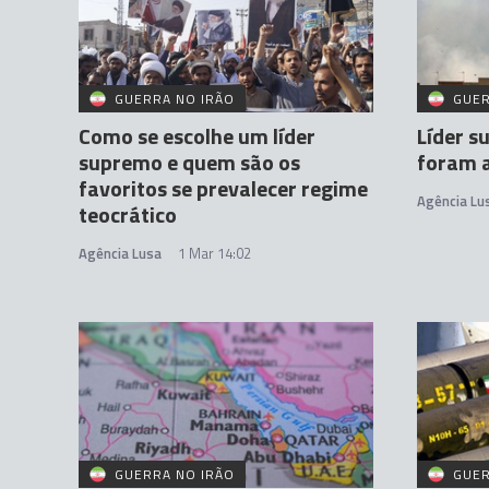
GUERRA NO IRÃO
GUER
Como se escolhe um líder
Líder s
supremo e quem são os
foram a
favoritos se prevalecer regime
Agência Lu
teocrático
Agência Lusa
1 Mar 14:02
GUERRA NO IRÃO
GUER