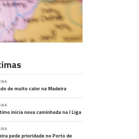
timas
IRA
do de muito calor na Madeira
IRA
timo inicia nova caminhada na I Liga
IRA
ira pede prioridade no Porto de