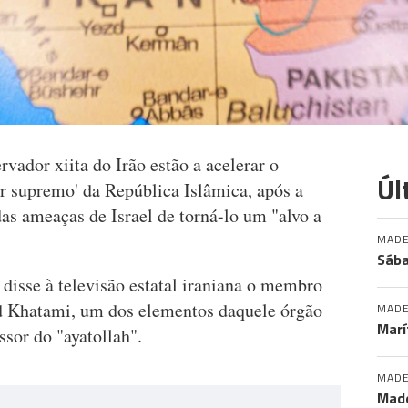
vador xiita do Irão estão a acelerar o
Úl
er supremo' da República Islâmica, após a
as ameaças de Israel de torná-lo um "alvo a
MADE
Sába
disse à televisão estatal iraniana o membro
 Khatami, um dos elementos daquele órgão
MADE
Marí
ssor do "ayatollah".
MADE
Made