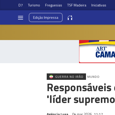
D7
Turismo
Freguesias
TSF Madeira
Iniciativas
Edição
Impressa
GUERRA NO IRÃO
MUNDO
Responsáveis 
'líder supremo
Agência Lusa
04 mar 2026
11:17