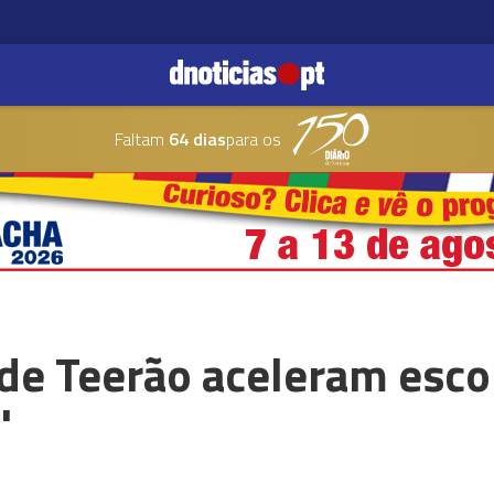
Faltam
64 dias
para os
de Teerão aceleram esco
'