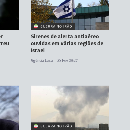
GUERRA NO IRÃO
er
Sirenes de alerta antiaéreo
rreu
ouvidas em várias regiões de
Israel
Agência Lusa
28 Fev 09:27
GUERRA NO IRÃO