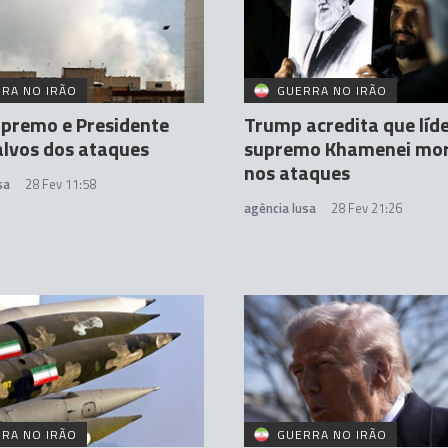
RA NO IRÃO
GUERRA NO IRÃO
upremo e Presidente
Trump acredita que líd
lvos dos ataques
supremo Khamenei mo
nos ataques
sa
28 Fev 11:58
agência lusa
28 Fev 21:26
RA NO IRÃO
GUERRA NO IRÃO