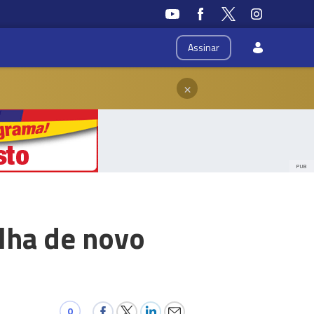
Assinar
×
PUB
lha de novo
0