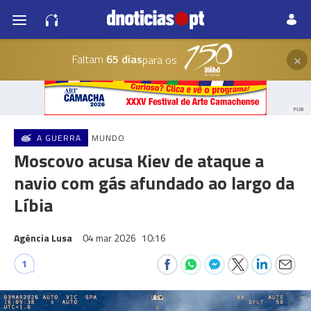
×
Faltam
65 dias
para os
PUB
A GUERRA
MUNDO
Moscovo acusa Kiev de ataque a
navio com gás afundado ao largo da
Líbia
Agência Lusa
04 mar 2026
10:16
1