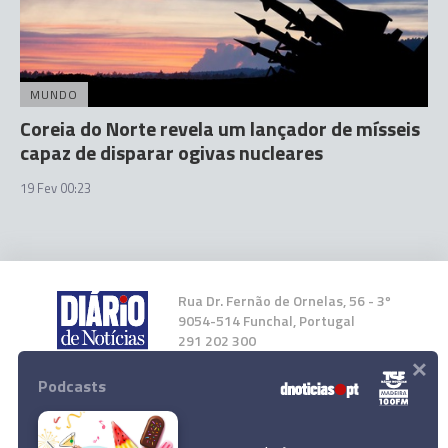
MUNDO
Coreia do Norte revela um lançador de mísseis
capaz de disparar ogivas nucleares
19 Fev 00:23
Rua Dr. Fernão de Ornelas, 56 - 3º
9054-514 Funchal, Portugal
291 202 300
×
Podcasts
Instale a nossa App