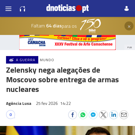
×
Faltam
64 dias
para os
PUB
A GUERRA
MUNDO
Zelensky nega alegações de
Moscovo sobre entrega de armas
nucleares
Agência Lusa
25 fev 2026
14:22
0