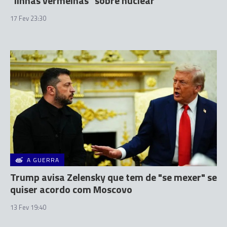
"linhas vermelhas" sobre nuclear
17 Fev 23:30
A GUERRA
Trump avisa Zelensky que tem de "se mexer" se
quiser acordo com Moscovo
13 Fev 19:40