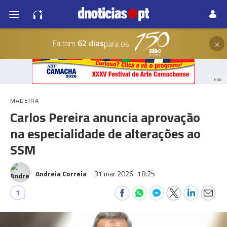
×
Faltam
62 dias
para os
PUB
MADEIRA
Carlos Pereira anuncia aprovação
na especialidade de alterações ao
SSM
Andreia Correia
31 mar 2026
18:25
1