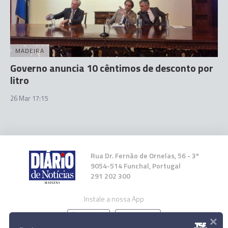
MADEIRA
Governo anuncia 10 cêntimos de desconto por
litro
26 Mar 17:15
Rua Dr. Fernão de Ornelas, 56 - 3º
9054-514 Funchal, Portugal
291 202 300
Instale a nossa App
×