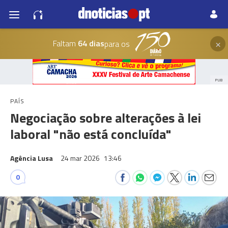
×
Faltam
64 dias
para os
PUB
PAÍS
Negociação sobre alterações à lei
laboral "não está concluída"
Agência Lusa
24 mar 2026
13:46
0