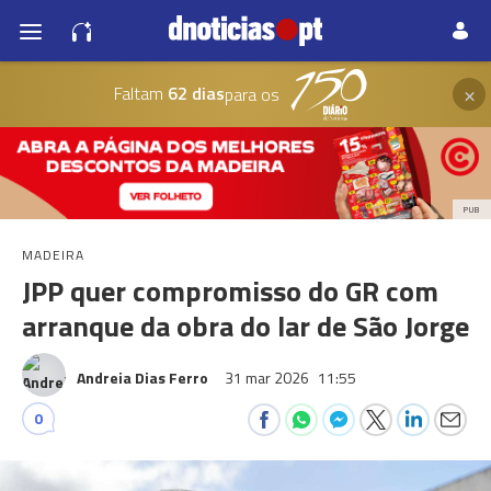
×
Faltam
62 dias
para os
PUB
MADEIRA
JPP quer compromisso do GR com
arranque da obra do lar de São Jorge
Andreia Dias Ferro
31 mar 2026
11:55
0