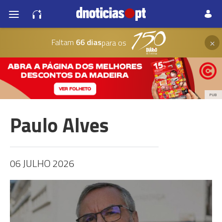
×
Faltam
66 dias
para os
PUB
Paulo Alves
06 JULHO 2026