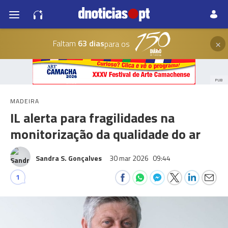
×
Faltam
63 dias
para os
PUB
MADEIRA
IL alerta para fragilidades na
monitorização da qualidade do ar
Sandra S. Gonçalves
30 mar 2026
09:44
1