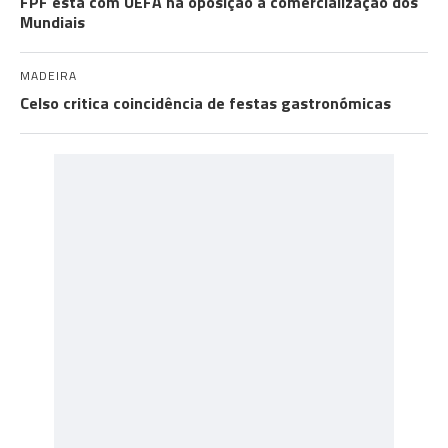
FPF está com UEFA na oposição à comercialização dos
Mundiais
MADEIRA
Celso critica coincidência de festas gastronómicas