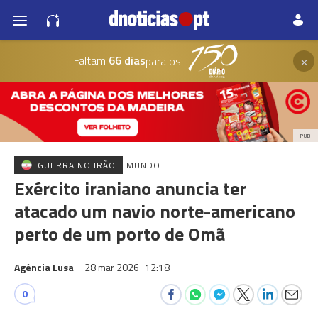
×
Faltam
66 dias
para os
PUB
GUERRA NO IRÃO
MUNDO
Exército iraniano anuncia ter
atacado um navio norte-americano
perto de um porto de Omã
Agência Lusa
28 mar 2026
12:18
0