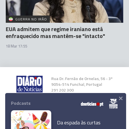
GUERRA NO IRÃO
EUA admitem que regime iraniano está
enfraquecido mas mantém-se "intacto"
18 Mar 17:55
Rua Dr. Fernão de Ornelas, 56 - 3º
9054-514 Funchal, Portugal
291 202 300
×
Podcasts
Instale a nossa App
Da espada às curtas