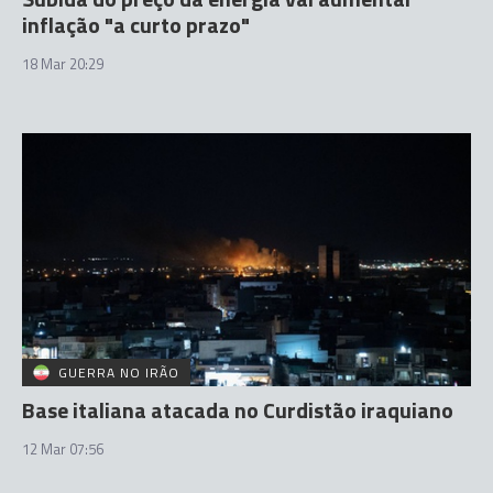
inflação "a curto prazo"
18 Mar 20:29
GUERRA NO IRÃO
Base italiana atacada no Curdistão iraquiano
12 Mar 07:56