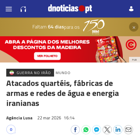
×
Faltam
64 dias
para os
PUB
GUERRA NO IRÃO
MUNDO
Atacados quartéis, fábricas de
armas e redes de água e energia
iranianas
Agência Lusa
22 mar 2026
16:14
0