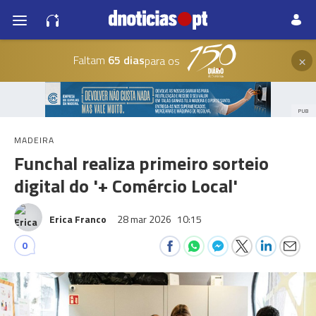
×
Faltam
65 dias
para os
PUB
MADEIRA
Funchal realiza primeiro sorteio
digital do '+ Comércio Local'
Erica Franco
28 mar 2026
10:15
0