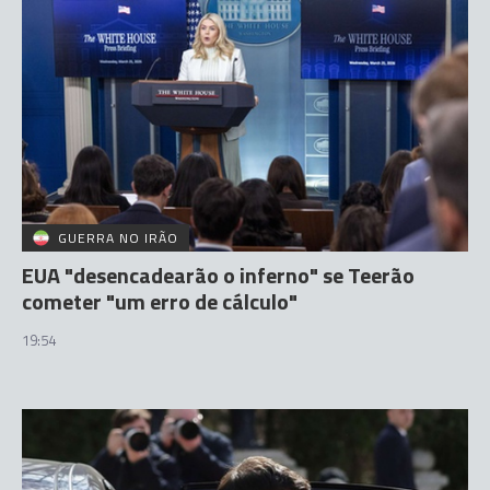
GUERRA NO IRÃO
EUA "desencadearão o inferno" se Teerão
cometer "um erro de cálculo"
19:54