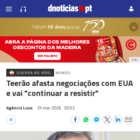
×
Faltam
66 dias
para os
PUB
GUERRA NO IRÃO
MUNDO
Teerão afasta negociações com EUA
e vai "continuar a resistir"
Agência Lusa
25 mar 2026
20:53
0