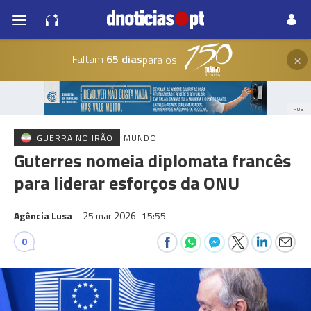
×
Faltam
65 dias
para os
PUB
GUERRA NO IRÃO
MUNDO
Guterres nomeia diplomata francês
para liderar esforços da ONU
Agência Lusa
25 mar 2026
15:55
0