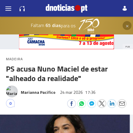
×
Faltam
65 dias
para os
PUB
MADEIRA
PS acusa Nuno Maciel de estar
"alheado da realidade"
Marianna Pacifico
24 mar 2026
17:36
0