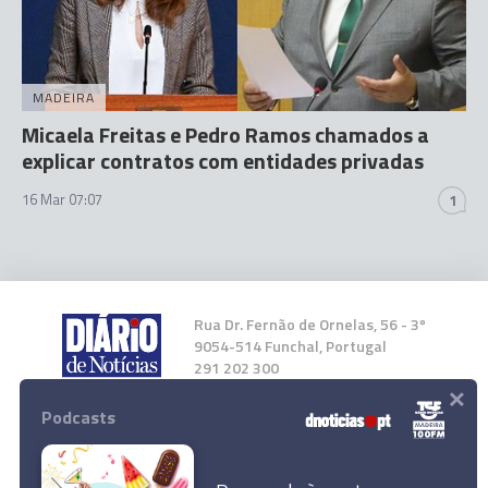
MADEIRA
Micaela Freitas e Pedro Ramos chamados a
explicar contratos com entidades privadas
16 Mar 07:07
1
Rua Dr. Fernão de Ornelas, 56 - 3º
9054-514 Funchal, Portugal
291 202 300
×
Podcasts
Instale a nossa App