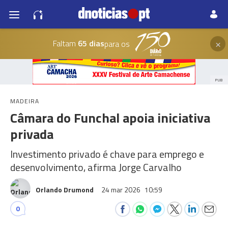
×
Faltam
65 dias
para os
PUB
MADEIRA
Câmara do Funchal apoia iniciativa
privada
Investimento privado é chave para emprego e
desenvolvimento, afirma Jorge Carvalho
Orlando Drumond
24 mar 2026
10:59
0