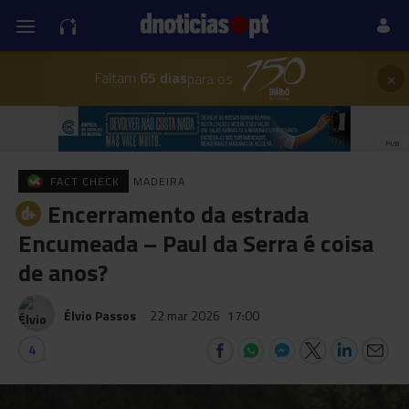
×
Faltam
65 dias
para os
PUB
FACT CHECK
MADEIRA
Encerramento da estrada
Encumeada – Paul da Serra é coisa
de anos?
Élvio Passos
22 mar 2026
17:00
4